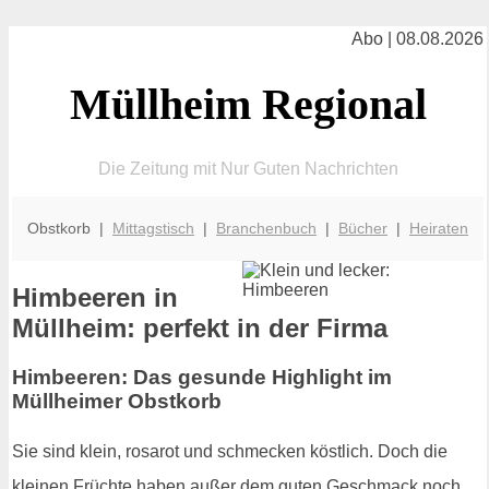
Abo | 08.08.2026
Müllheim Regional
Die Zeitung mit Nur Guten Nachrichten
Obstkorb |
Mittagstisch
|
Branchenbuch
|
Bücher
|
Heiraten
Himbeeren in
Müllheim: perfekt in der Firma
Himbeeren: Das gesunde Highlight im
Müllheimer Obstkorb
Sie sind klein, rosarot und schmecken köstlich. Doch die
kleinen Früchte haben außer dem guten Geschmack noch