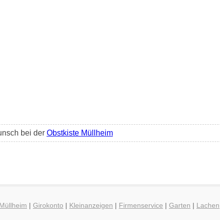
unsch bei der
Obstkiste Müllheim
 Müllheim
|
Girokonto
|
Kleinanzeigen
|
Firmenservice
|
Garten
|
Lachen