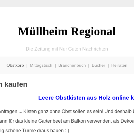
Müllheim Regional
Die Zeitung mit Nur Guten Nachrichten
Obstkorb |
Mittagstisch
|
Branchenbuch
|
Bücher
|
Heiraten
im kaufen
Leere Obstkisten aus Holz online 
ragen ... Kisten ganz ohne Obst sollen es sein! Und deshalb b
ann für das kleine Gartenbeet am Balkon verwenden, als Dekoa
tig schöne Türme draus bauen :-)