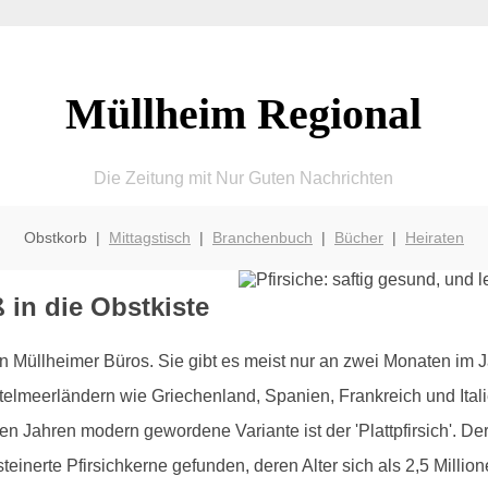
Müllheim Regional
Die Zeitung mit Nur Guten Nachrichten
Obstkorb |
Mittagstisch
|
Branchenbuch
|
Bücher
|
Heiraten
 in die Obstkiste
in Müllheimer Büros. Sie gibt es meist nur an zwei Monaten im Ja
elmeerländern wie Griechenland, Spanien, Frankreich und Italien
n Jahren modern gewordene Variante ist der 'Plattpfirsich'. Der Pf
inerte Pfirsichkerne gefunden, deren Alter sich als 2,5 Millione