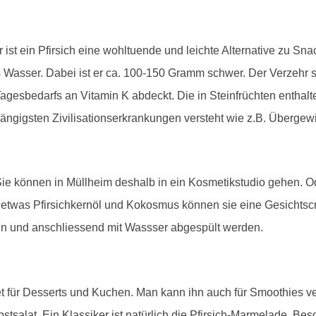
st ein Pfirsich eine wohltuende und leichte Alternative zu Snac
s Wasser. Dabei ist er ca. 100-150 Gramm schwer. Der Verzehr sc
gesbedarfs an Vitamin K abdeckt. Die in Steinfrüchten entha
ngigsten Zivilisationserkrankungen versteht wie z.B. Übergewi
 Sie können in Müllheim deshalb in ein Kosmetikstudio gehen. O
h, etwas Pfirsichkernöl und Kokosmus können sie eine Gesichtsc
en und anschliessend mit Wassser abgespült werden.
net für Desserts und Kuchen. Man kann ihn auch für Smoothies 
Obstsalat. Ein Klassiker ist natürlich die Pfirsich-Marmelade. B